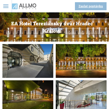
Zaslat poptávku
EA Hotel Tereziánský dvůr Hradec
Králové