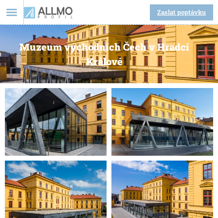
Zaslat poptávku
Muzeum východních Čech v Hradci
Králové