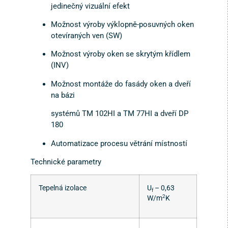
jedinečný vizuální efekt
Možnost výroby výklopně-posuvných oken
otevíraných ven (SW)
Možnost výroby oken se skrytým křídlem
(INV)
Možnost montáže do fasády oken a dveří
na bázi
systémů TM 102HI a TM 77HI a dveří DP
180
Automatizace procesu větrání místností
Technické parametry
Tepelná izolace
U
– 0,63
f
2
W/m
K