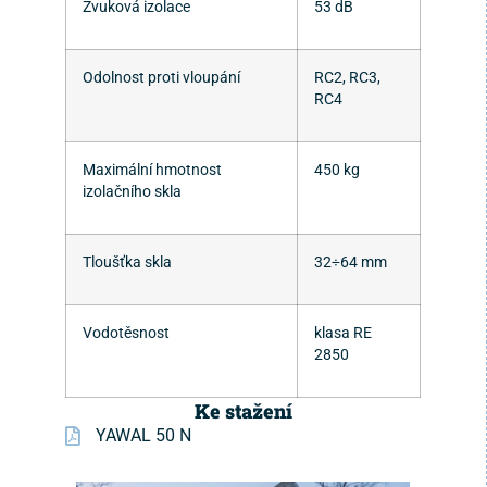
Zvuková izolace
53 dB
Odolnost proti vloupání
RC2, RC3,
RC4
Maximální hmotnost
450 kg
izolačního skla
Tloušťka skla
32÷64 mm
Vodotěsnost
klasa RE
2850
Ke stažení
YAWAL 50 N