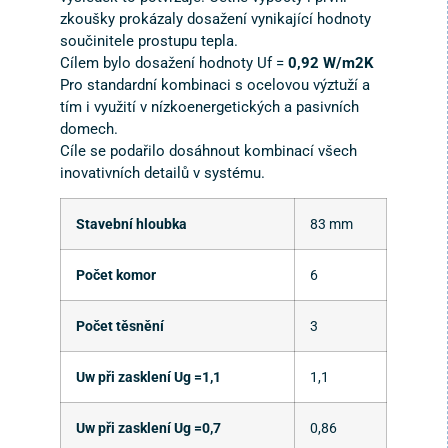
zkoušky prokázaly dosažení vynikající hodnoty
součinitele prostupu tepla.
Cílem bylo dosažení hodnoty Uf =
0,92 W/m2K
Pro standardní kombinaci s ocelovou výztuží a
tím i využití v nízkoenergetických a pasivních
domech.
Cíle se podařilo dosáhnout kombinací všech
inovativních detailů v systému.
Stavební hloubka
83 mm
Počet komor
6
Počet těsnění
3
Uw při zasklení Ug =1,1
1,1
Uw při zasklení Ug =0,7
0,86