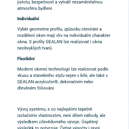
jistotu, bezpečnost a vytváří nezaměnitelnou
atmosféru bydlení.
Individuální
Výběr geometrie profilu, způsobu otevírání a
rozdělení oken mají vliv na individuální charakter
okna. S profily GEALAN lze realizovat i okna
neobvyklých tvarů.
Flexibilní
Moderní okenní technologii lze realizovat podle
vkusu a stavebního stylu nejen v bílé, ale také v
GEALAN-acrylcolor®, dekoračním nebo
dřevěném fóliování.
Vývoj systému, s co nejlepšími tepelně
izolačními vlastnostmi, není dílem náhody, ale
výsledkem cílevědomého vývoje. Úspěšný
výsledek to potvrzuje. Četné výpočty i první